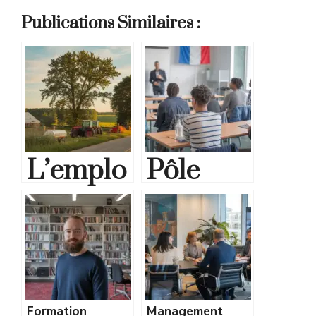
Publications Similaires :
L’emplo
Pôle
i dans
Emploi
les
et
territoir
Mission
es
s
Formation
Management