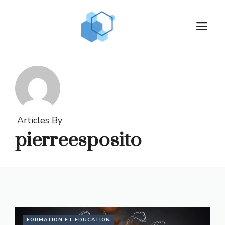
Aller
au
M
contenu
Articles By
pierreesposito
FORMATION ET EDUCATION