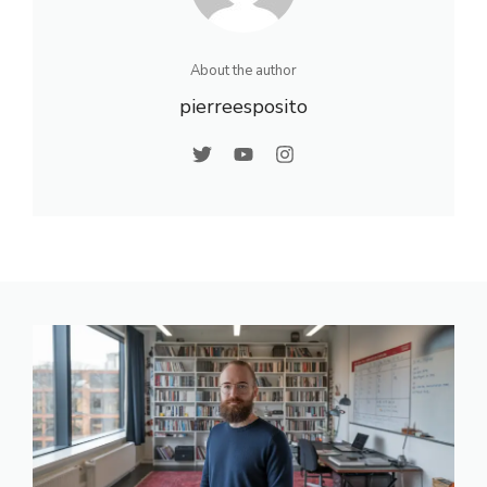
dispositi
fs
About the author
pierreesposito
d’inserti
on des
jeunes