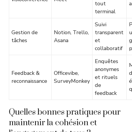
tout
a
terminal
Suivi
P
Gestion de
Notion, Trello,
transparent
u
tâches
Asana
et
g
collaboratif
p
Enquêtes
M
anonymes
Feedback &
Officevibe,
d
et rituels
reconnaissance
SurveyMonkey
é
de
q
feedback
Quelles bonnes pratiques pour
maintenir la cohésion et