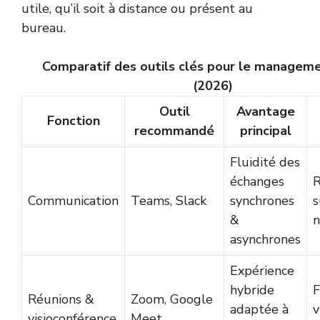
utile, qu’il soit à distance ou présent au
bureau.
Comparatif des outils clés pour le manageme
(2026)
Outil
Avantage
Fonction
recommandé
principal
Fluidité des
échanges
R
Communication
Teams, Slack
synchrones
s
&
n
asynchrones
Expérience
hybride
F
Réunions &
Zoom, Google
adaptée à
v
visioconférence
Meet