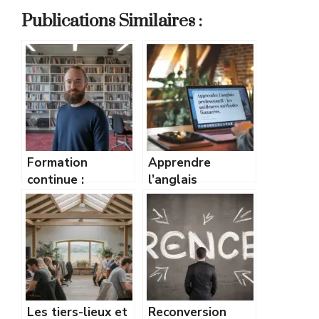
Publications Similaires :
Formation
Apprendre
continue :
l’anglais
comment rester
professionnel :
compétitif sur le
les meilleures
marché du travail
méthodes
?
financées
Les tiers-lieux et
Reconversion