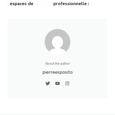
espaces de
professionnelle :
coworking en
les secteurs qui
zone rurale :
recrutent en
guide complet
région
About the author
pierreesposito