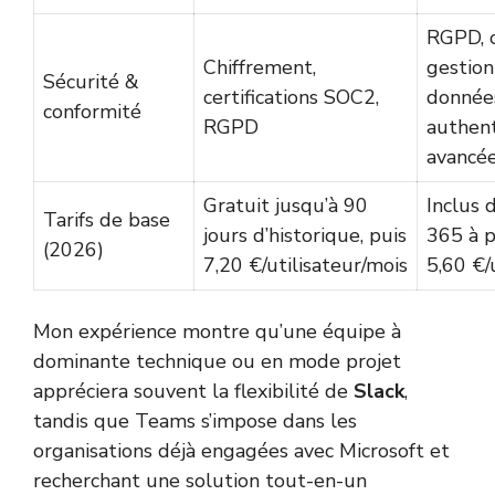
RGPD, c
Chiffrement,
gestion
Sécurité &
certifications SOC2,
donnée
conformité
RGPD
authent
avancé
Gratuit jusqu’à 90
Inclus 
Tarifs de base
jours d’historique, puis
365 à p
(2026)
7,20 €/utilisateur/mois
5,60 €/
Mon expérience montre qu’une équipe à
dominante technique ou en mode projet
appréciera souvent la flexibilité de
Slack
,
tandis que Teams s’impose dans les
organisations déjà engagées avec Microsoft et
recherchant une solution tout-en-un