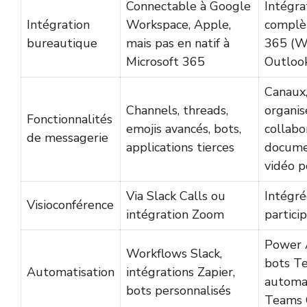
Connectable à Google
Intégra
Intégration
Workspace, Apple,
complè
bureautique
mais pas en natif à
365 (Wo
Microsoft 365
Outlook
Canaux,
Channels, threads,
organis
Fonctionnalités
emojis avancés, bots,
collabo
de messagerie
applications tierces
docume
vidéo 
Via Slack Calls ou
Intégré
Visioconférence
intégration Zoom
partici
Power 
Workflows Slack,
bots T
Automatisation
intégrations Zapier,
automat
bots personnalisés
Teams 