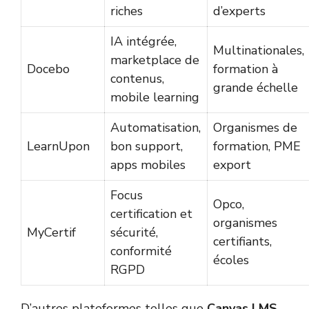
riches
d’experts
IA intégrée,
Multinationales,
marketplace de
Docebo
formation à
contenus,
grande échelle
mobile learning
Automatisation,
Organismes de
LearnUpon
bon support,
formation, PME
apps mobiles
export
Focus
Opco,
certification et
organismes
MyCertif
sécurité,
certifiants,
conformité
écoles
RGPD
D’autres plateformes telles que
Canvas LMS
,