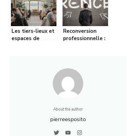
?
financées
Les tiers-lieux et
Reconversion
espaces de
professionnelle :
coworking en
les secteurs qui
zone rurale :
recrutent en
guide complet
région
About the author
pierreesposito