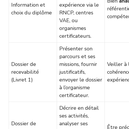
Bien
ana
Information et
expérience via le
référenti
choix du diplôme
RNCP, centres
compéten
VAE, ou
organismes
certificateurs.
Présenter son
parcours et ses
Dossier de
missions, fournir
Veiller à 
recevabilité
justificatifs,
cohérenc
(Livret 1)
envoyer le dossier
expérien
à l’organisme
certificateur.
Décrire en détail
ses activités,
Dossier de
analyser ses
Être préci