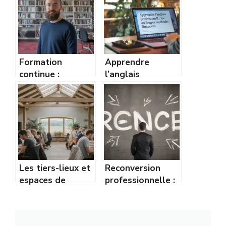
Formation
Apprendre
continue :
l’anglais
comment rester
professionnel :
compétitif sur le
les meilleures
marché du travail
méthodes
?
financées
Les tiers-lieux et
Reconversion
espaces de
professionnelle :
coworking en
les secteurs qui
zone rurale :
recrutent en
guide complet
région