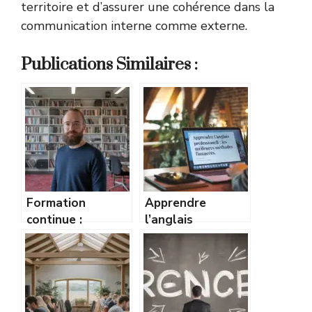
territoire et d’assurer une cohérence dans la
communication interne comme externe.
Publications Similaires :
Formation
Apprendre
continue :
l’anglais
comment rester
professionnel :
compétitif sur le
les meilleures
marché du travail
méthodes
?
financées