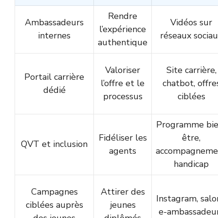
Rendre
Ambassadeurs
Vidéos sur
l’expérience
internes
réseaux socia
authentique
Valoriser
Site carrière,
Portail carrière
l’offre et le
chatbot, offre
dédié
processus
ciblées
Programme bie
Fidéliser les
être,
QVT et inclusion
agents
accompagneme
handicap
Campagnes
Attirer des
Instagram, salo
ciblées auprès
jeunes
e-ambassadeu