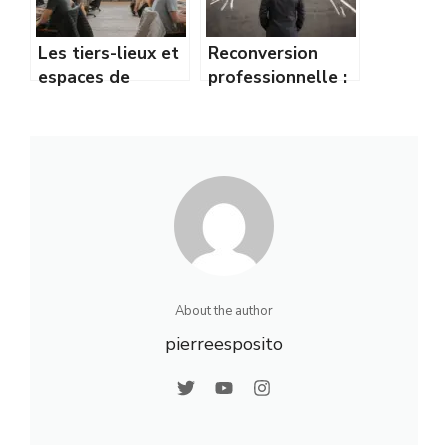
Les tiers-lieux et
Reconversion
espaces de
professionnelle :
coworking en
les secteurs qui
zone rurale :
recrutent en
guide complet
région
About the author
pierreesposito