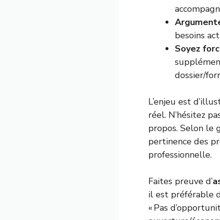
accompagne
Argumentez
besoins act
Soyez forc
supplémenta
dossier/for
L’enjeu est d’ill
réel. N’hésitez p
propos. Selon le
pertinence des pr
professionnelle.
Faites preuve d’
a
il est préférable 
« Pas d’opportunit