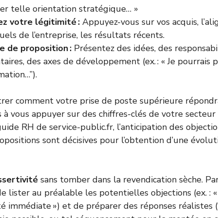
r telle orientation stratégique… »
 votre légitimité :
Appuyez-vous sur vos acquis, l’al
uels de l’entreprise, les résultats récents.
e de proposition :
Présentez des idées, des responsabi
ires, des axes de développement (ex. : « Je pourrais p
mation…”).
ustrer comment votre prise de poste supérieure répondr
as à vous appuyer sur des chiffres-clés de votre secteur
 guide RH de
service-public.fr
, l’anticipation des objecti
opositions sont décisives pour l’obtention d’une évolut
ssertivité
sans tomber dans la revendication sèche. Pa
de lister au préalable les potentielles objections (ex. : 
é immédiate ») et de préparer des réponses réalistes (“J