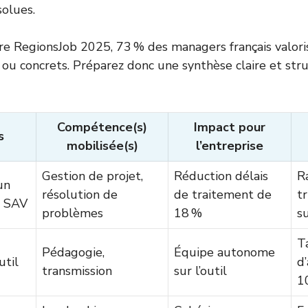
solues.
e RegionsJob 2025, 73 % des managers français valori
 ou concrets. Préparez donc une synthèse claire et str
Compétence(s)
Impact pour
s
mobilisée(s)
l’entreprise
Gestion de projet,
Réduction délais
R
un
résolution de
de traitement de
tr
s SAV
problèmes
18 %
s
T
Pédagogie,
Équipe autonome
util
d
transmission
sur l’outil
1