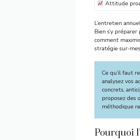
Attitude proa
L’entretien annue
Bien s’y préparer
comment maximise
stratégie sur-mes
Ce qu’il faut r
analysez vos a
concrets, anti
proposez des o
méthodique res
Pourquoi l