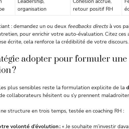
n
Leadership,
Cohésion accrue,
F
pe
organisation
retour positif RH
éc
nciant : demandez un ou deux
feedbacks directs
à vos pai
ntretien, pour enrichir votre auto-évaluation. Citez ces 
èse écrite, cela renforce la crédibilité de votre discours.
atégie adopter pour formuler un
on ?
es plus sensibles reste la formulation explicite de la
 de collaborateurs hésitent ou s’y prennent maladroit
ne structure en trois temps, testée en coaching RH :
tre volonté d’évolution :
« Je souhaite m’investir dav