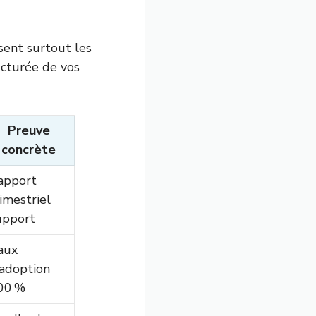
sent surtout les
ucturée de vos
Preuve
concrète
apport
imestriel
upport
aux
’adoption
00 %