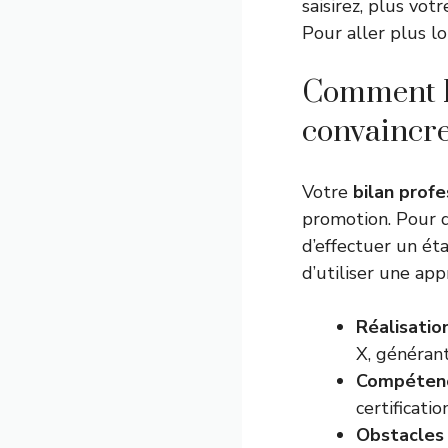
saisirez, plus vo
Pour aller plus l
Comment bâ
convaincre
Votre
bilan profe
promotion. Pour q
d’effectuer un ét
d’utiliser une app
Réalisatio
X, générant
Compéten
certificati
Obstacles