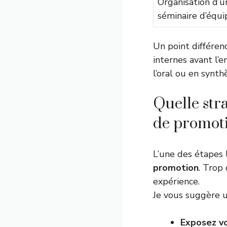
Organisation d’u
séminaire d’équi
Un point différe
internes avant l’e
l’oral ou en synth
Quelle str
de promoti
L’une des étapes l
promotion
. Trop
expérience.
Je vous suggère u
Exposez vo