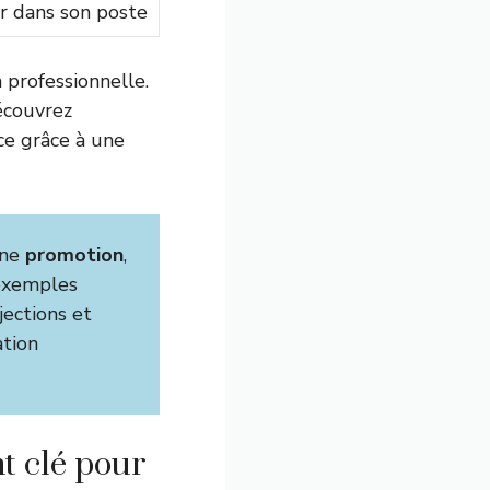
r dans son poste
 professionnelle.
écouvrez
ce grâce à une
une
promotion
,
 exemples
jections et
ation
t clé pour