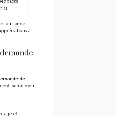
eedbacks
rits
rs ou clients
appréciations à
e demande
demande de
ement, selon mon
antage et