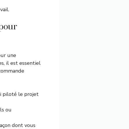
vail
.
 pour
our une
, il est essentiel
 recommande
i piloté le projet
ls ou
 façon dont vous