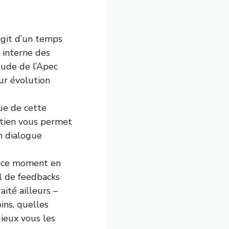
’agit d’un temps
 interne des
tude de l’Apec
ur évolution
ue de cette
etien vous permet
un dialogue
er ce moment en
il de feedbacks
aité ailleurs –
ins, quelles
Mieux vous les