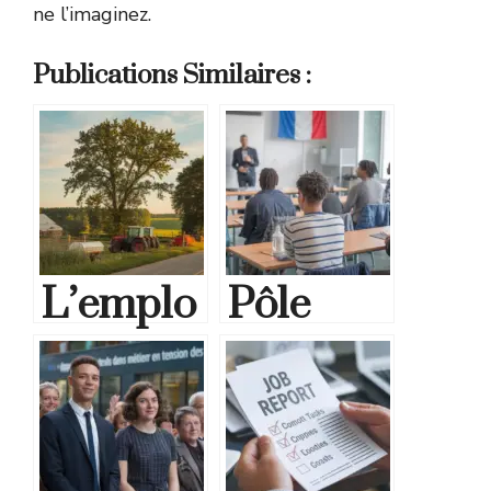
ne l’imaginez.
Publications Similaires :
L’emplo
Pôle
i dans
Emploi
les
et
territoir
Mission