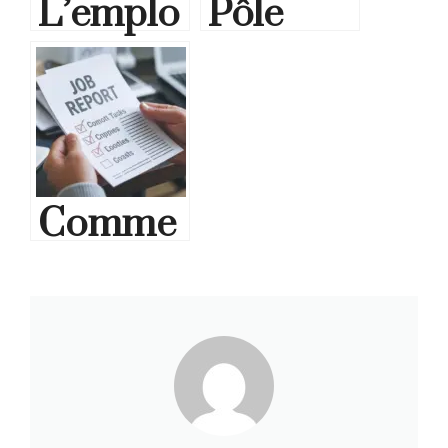
L’emplo
Pôle
i dans
Emploi
les
et
territoir
Mission
es
s
Comme
ruraux :
Locales
nt
Bilan
: Les
réussir
2025
nouveau
sa
x
transitio
dispositi