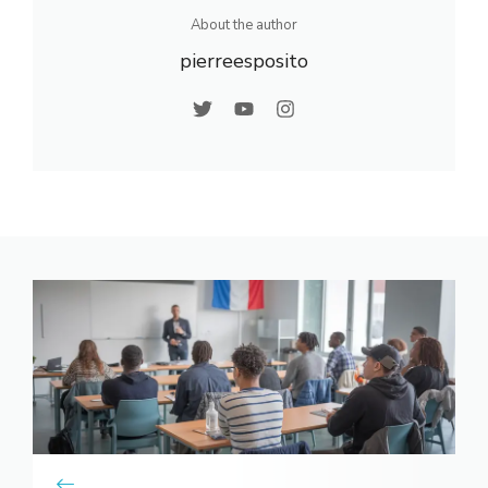
n
fs
About the author
professi
pierreesposito
d’inserti
onnelle
on des
avec le
jeunes
CPF