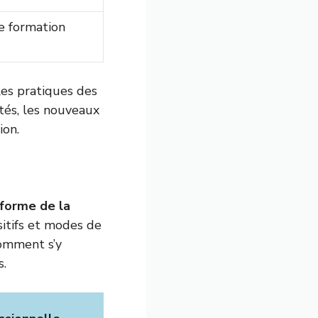
de formation
les pratiques des
ités, les nouveaux
ion.
forme de la
sitifs et modes de
omment s’y
s.