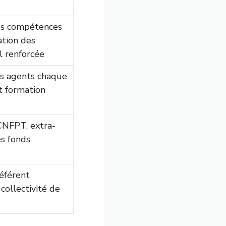
es compétences
ation des
l renforcée
es agents chaque
t formation
/CNFPT, extra-
es fonds
référent
ollectivité de