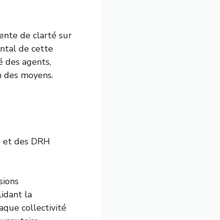
ente de clarté sur
ental de cette
é des agents,
n des moyens.
T et des DRH
sions
idant la
aque collectivité