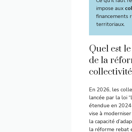
Ce qu’il faut r
impose aux
co
financements r
territoriaux.
Quel est le
de la réfo
collectivité
En 2026, les colle
lancée par la loi
étendue en 2024-
vise à moderniser l
la capacité d’adap
la réforme rebat 