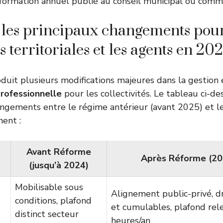
n formation annuel publié au conseil municipal ou comm
 les principaux changements pour
és territoriales et les agents en 20
oduit plusieurs modifications majeures dans la gestion
rofessionnelle
pour les collectivités. Le tableau ci-d
angements entre le régime antérieur (avant 2025) et le 
ent :
Avant Réforme
Après Réforme (20
(jusqu’à 2024)
Mobilisable sous
Alignement public-privé, d
conditions, plafond
et cumulables, plafond rel
distinct secteur
heures/an