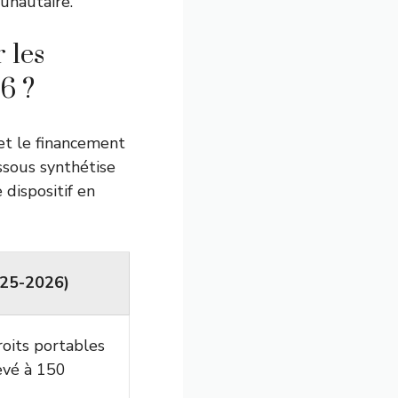
unautaire.
 les
26 ?
 et le financement
essous synthétise
dispositif en
25-2026)
roits portables
evé à 150