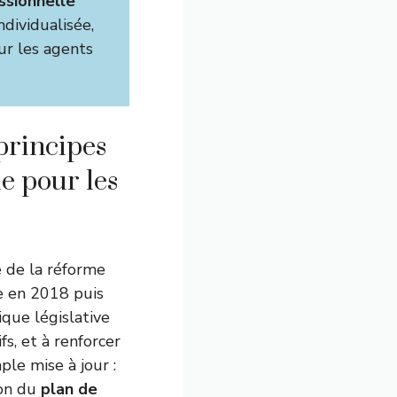
ssionnelle
ndividualisée,
ur les agents
 principes
e pour les
ve de la réforme
ée en 2018 puis
ue législative
fs, et à renforcer
ple mise à jour :
ion du
plan de