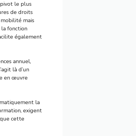
pivot le plus
res de droits
i mobilité mais
 la fonction
acilite également
ences annuel,
’agit là d’un
se en œuvre
tématiquement la
ormation, exigent
 que cette