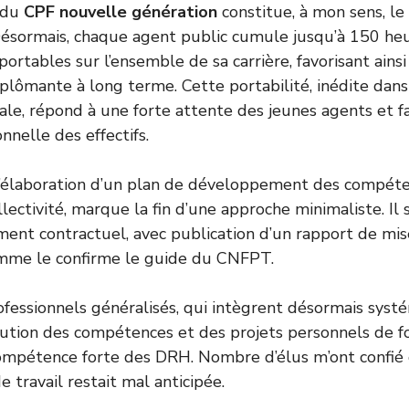
n du
CPF nouvelle génération
constitue, à mon sens, le 
ésormais, chaque agent public cumule jusqu’à 150 heu
portables sur l’ensemble de sa carrière, favorisant ains
iplômante à long terme. Cette portabilité, inédite dans
iale, répond à une forte attente des jeunes agents et f
onnelle des effectifs.
 l’élaboration d’un plan de développement des compét
lectivité, marque la fin d’une approche minimaliste. Il s
ent contractuel, avec publication d’un rapport de mi
mme le confirme le guide du
CNFPT
.
ofessionnels généralisés, qui intègrent désormais sys
lution des compétences et des projets personnels de f
mpétence forte des DRH. Nombre d’élus m’ont confié
 travail restait mal anticipée.