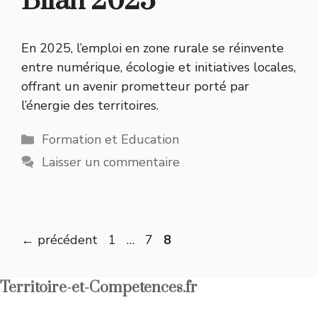
Bilan 2025
En 2025, l’emploi en zone rurale se réinvente
entre numérique, écologie et initiatives locales,
offrant un avenir prometteur porté par
l’énergie des territoires.
Catégories
Formation et Education
Laisser un commentaire
Page
Page
Page
←
précédent
1
…
7
8
Territoire-et-Competences.fr